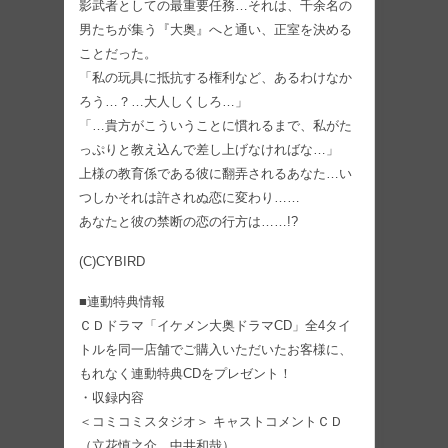
影武者としての最重要任務…それは、千余名の
男たちが集う『大奥』へと通い、正室を決める
ことだった。
「私の玩具に抵抗する権利など、あるわけなか
ろう…？…大人しくしろ…」
「…貴方がこういうことに慣れるまで、私がた
っぷりと教え込んで差し上げなければな…」
上様の教育係である彼に翻弄されるあなた…い
つしかそれは許されぬ恋に変わり……
あなたと彼の禁断の恋の行方は……!?
(C)CYBIRD
■連動特典情報
ＣＤドラマ「イケメン大奥ドラマCD」全4タイ
トルを同一店舗でご購入いただいたお客様に、
もれなく連動特典CDをプレゼント！
・収録内容
＜コミコミスタジオ＞ キャストコメントＣＤ
（立花慎之介、中井和哉）