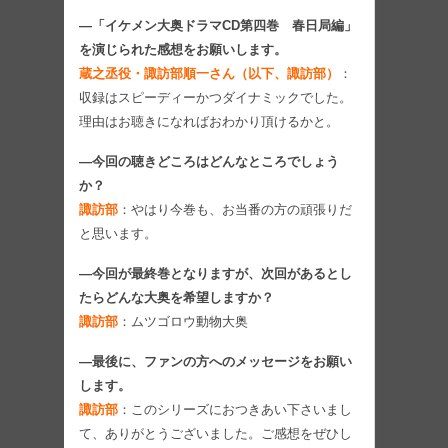
―「イケメン大奥ドラマCD第四巻 春日局編」
を演じられた感想をお願いします。
蔵之丞役・諏訪部順一さん（以下、諏訪部）
：
収録はスピーディーかつダイナミックでした。
理由はお聴きになればおわかり頂けるかと。
―今回の聴きどころはどんなところでしょう
か？
諏訪部
：やはり今巻も、お当番の方の頑張りだ
と思います。
―今回が最終巻となりますが、次回があるとし
たらどんな大奥を希望しますか？
諏訪部
：ムツゴロウ動物大奥
―最後に、ファンの方へのメッセージをお願い
します。
諏訪部
：このシリーズにおつきあい下さいまし
て、ありがとうございました。ご感想をぜひし