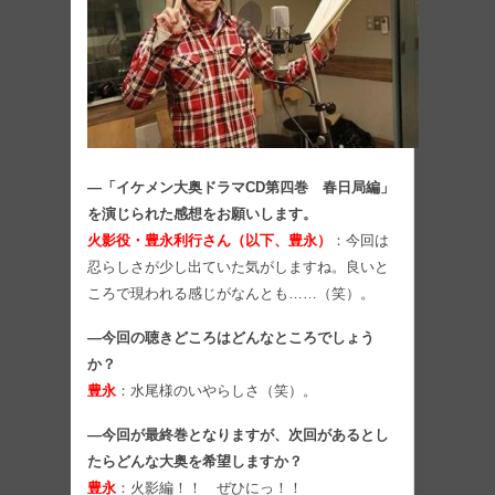
―「イケメン大奥ドラマCD第四巻 春日局編」
を演じられた感想をお願いします。
火影役・豊永利行さん（以下、豊永）
：今回は
忍らしさが少し出ていた気がしますね。良いと
ころで現われる感じがなんとも……（笑）。
―今回の聴きどころはどんなところでしょう
か？
豊永
：水尾様のいやらしさ（笑）。
―今回が最終巻となりますが、次回があるとし
たらどんな大奥を希望しますか？
豊永
：火影編！！ ぜひにっ！！