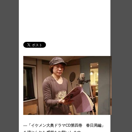
―「イケメン大奥ドラマCD第四巻 春日局編」