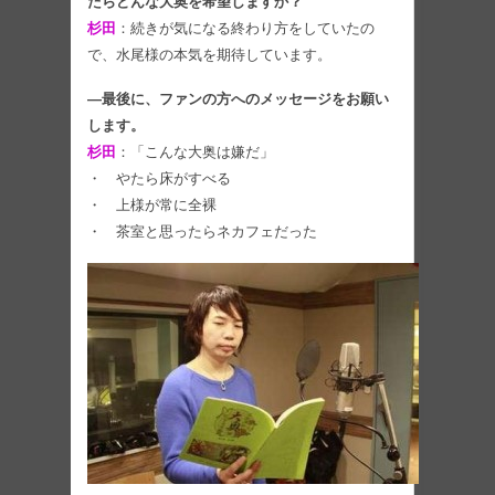
たらどんな大奥を希望しますか？
杉田
：続きが気になる終わり方をしていたの
で、水尾様の本気を期待しています。
―最後に、ファンの方へのメッセージをお願い
します。
杉田
：「こんな大奥は嫌だ」
・ やたら床がすべる
・ 上様が常に全裸
・ 茶室と思ったらネカフェだった