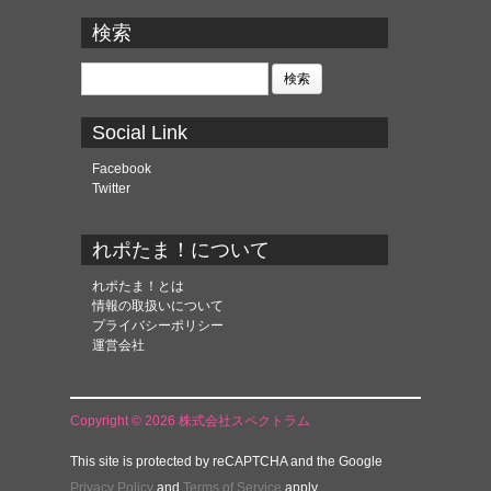
ー
カ
検索
イ
ブ
検
索:
Social Link
Facebook
Twitter
れポたま！について
れポたま！とは
情報の取扱いについて
プライバシーポリシー
運営会社
Copyright © 2026 株式会社スペクトラム
This site is protected by reCAPTCHA and the Google
Privacy Policy
and
Terms of Service
apply.