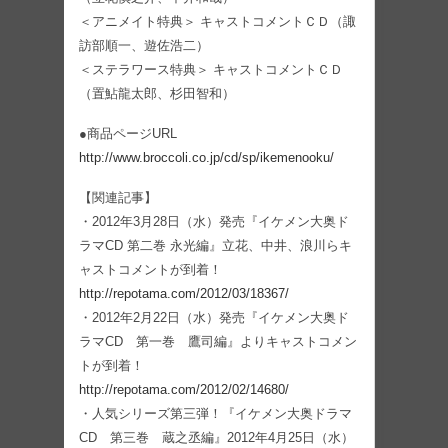
＜アニメイト特典＞ キャストコメントＣＤ（諏
訪部順一、遊佐浩二）
＜ステラワース特典＞ キャストコメントＣＤ
（置鮎龍太郎、杉田智和）
●商品ページURL
http://www.broccoli.co.jp/cd/sp/ikemenooku/
【関連記事】
・2012年3月28日（水）発売『イケメン大奥ド
ラマCD 第二巻 永光編』立花、中井、浪川らキ
ャストコメントが到着！
http://repotama.com/2012/03/18367/
・2012年2月22日（水）発売『イケメン大奥ド
ラマCD 第一巻 鷹司編』よりキャストコメン
トが到着！
http://repotama.com/2012/02/14680/
・人気シリーズ第三弾！『イケメン大奥ドラマ
CD 第三巻 蔵之丞編』2012年4月25日（水）