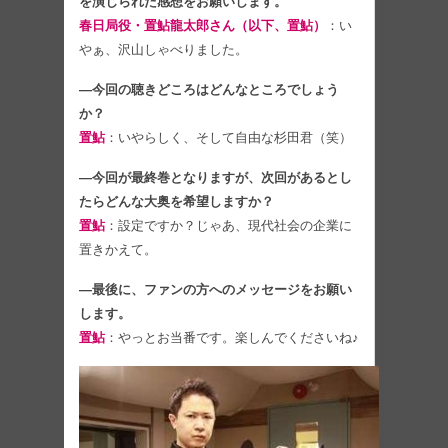
を演じられた感想をお願いします。
春日局役・置鮎龍太郎さん（以下、置鮎）
：い
やぁ、沢山しゃべりました。
―今回の聴きどころはどんなところでしょう
か？
置鮎
：いやらしく、そして自由な杉田君（笑）
―今回が最終巻となりますが、次回があるとし
たらどんな大奥を希望しますか？
置鮎
：設定ですか？じゃあ、現代社会の企業に
置きかえて。
―最後に、ファンの方へのメッセージをお願い
します。
置鮎
：やっとお当番です。楽しんでくださいね♪