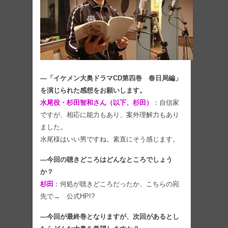
―「イケメン大奥ドラマCD第四巻 春日局編」
を演じられた感想をお願いします。
水尾役・杉田智和さん（以下、杉田）
：自信家
ですが、相応に能力もあり、案外理解力もあり
ました。
水尾様はいい男ですね。素直にそう感じます。
―今回の聴きどころはどんなところでしょう
か？
杉田
：何処が聴きどころだったか、こちらの宛
先で→ 公式HP!?
―今回が最終巻となりますが、次回があるとし