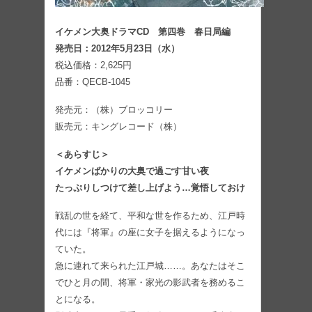
イケメン大奥ドラマCD 第四巻 春日局編
発売日：2012年5月23日（水）
税込価格：2,625円
品番：QECB-1045
発売元：（株）ブロッコリー
販売元：キングレコード（株）
＜あらすじ＞
イケメンばかりの大奥で過ごす甘い夜
たっぷりしつけて差し上げよう…覚悟しておけ
戦乱の世を経て、平和な世を作るため、江戸時
代には『将軍』の座に女子を据えるようになっ
ていた。
急に連れて来られた江戸城……。あなたはそこ
でひと月の間、将軍・家光の影武者を務めるこ
とになる。