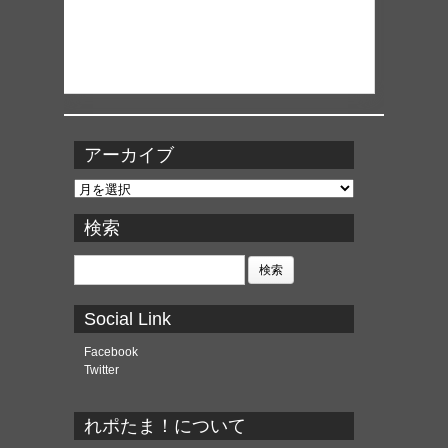
アーカイブ
ア
ー
カ
検索
イ
ブ
検
索:
Social Link
Facebook
Twitter
れポたま！について