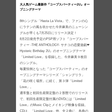
大人気ゲーム最新作『コープスパーティー2U』オー
プニングテーマ
8thシングル「Hasta La Vista」で、ファンの心
にラテンの風を吹かせた今井麻美のニューシン
グルが早くも7月25日にリリース決定！
8月2日発売予定のPSP用ソフト『コープスパー
ティー -THE ANTHOLOGY- サチコの恋愛遊戯❤
Hysteric Birthday 2U』のオープニングテーマ
「Limited Love」を収録した、今井麻美９枚目
のシングル。
毎夏恒例となった『コープスパーティー』のオ
ープニングテーマシリーズ「シャングリラ」
「花の咲く場所」に続く、第３弾「Limited
Love」。
通常盤と初回生産限定盤の２形態でのリリース
で、初回生産限定盤付属のDVDには「Limited
Love」のMusic Clipとメイキング映像を収録。
CDは、「Limited Love」他、全２曲に、各曲の