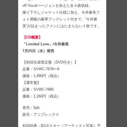
off Vocalバージョンを加えた全４曲収録。
撮り下ろしジャケット仕様に加え、今井麻美フ
ォト満載の豪華ブックレット付きで、“今井麻
美”が詰まったファンにはたまらない１枚です。
【CD概要】
「Limited Love」/今井麻美
7月25日（水）発売
【初回生産限定盤（DVD付き）】
品番：SVWC-7878〜9
価格：1,890円（税込）
【通常盤】
品番：SVWC-7880
価格：1,260円（税込）
発売：5pb.
販売：アニプレックス
初回特典：B2ポスター（アーティスト写真）予