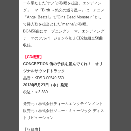
ーを果たした”ナノ”が歌唱を担当。エンディン
グテーマ『Birth ～悠久の巡り星～』は、アニメ
「Angel Beats!」で“Girls Dead Monsteｒ”とし
て挿入歌を担当とした”marina”が歌唱。
BGM56曲にオープニングテーマ、エンディング
テーマのフルバージョンを加えCD2枚組全58曲
収録。
【CD概要】
CONCEPTION 俺の子供を産んでくれ！ オリ
ジナルサウンドトラック
品番：KDSD-00549,550
2012年5月23日（水）発売
税込：￥3,360
発売元：株式会社ティームエンタテインメント
販売元：株式会社ソニー・ミュージック ディス
トリビューション
【収録曲】