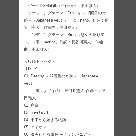
・ゲームBGM56曲（全曲作曲：甲田雅人）
・オープニングテーマ『Destiny ～12回目の奇
跡～（Japanese ver.）』（歌：nano、作詞：長
谷川憲人、作編曲：甲田雅人）
・エンディングテーマ『Birth ～悠久の巡り星
～』（歌：marina、作詞：長谷川憲人、作編
曲：甲田雅人）
＜収録トラック＞
【Disc1】
01. Destiny ～12回目の奇跡～（Japanese
ver.）
歌：ナノ 作詞：長谷川憲人 作編曲：甲
田雅人
02. 序章
03. navi-GATE
04. 未来から始まる物語
05. ケイオス
06. 澄みわたる風色 ～グランバニア～