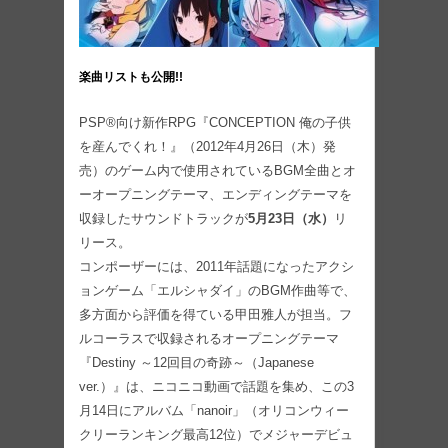
楽曲リストも公開!!
PSP®向け新作RPG『CONCEPTION 俺の子供
を産んでくれ！』（2012年4月26日（木）発
売）のゲーム内で使用されているBGM全曲とオ
ーオープニングテーマ、エンディングテーマを
収録したサウンドトラックが
5月23日（水）
リ
リース。
コンポーザーには、2011年話題になったアクシ
ョンゲーム「エルシャダイ」のBGM作曲等で、
多方面から評価を得ている甲田雅人が担当。フ
ルコーラスで収録されるオープニングテーマ
『Destiny ～12回目の奇跡～（Japanese
ver.）』は、ニコニコ動画で話題を集め、この3
月14日にアルバム「nanoir」（オリコンウィー
クリーランキング最高12位）でメジャーデビュ