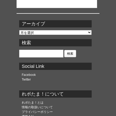
アーカイブ
ア
ー
カ
検索
イ
ブ
検
索:
Social Link
Facebook
Twitter
れポたま！について
れポたま！とは
情報の取扱いについて
プライバシーポリシー