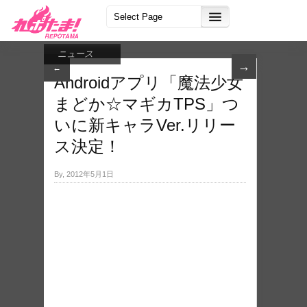
ニュース
→
←
Androidアプリ「魔法少女
まどか☆マギカTPS」つ
いに新キャラVer.リリー
ス決定！
By, 2012年5月1日