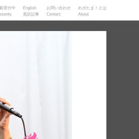
募受付中
English
お問い合わせ
れポたま！とは
esents
英訳記事
Contact
About