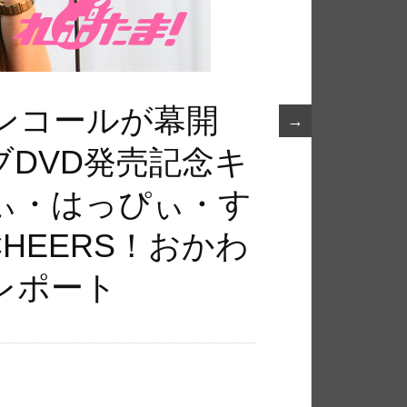
ンコールが幕開
→
DVD発売記念キ
ぃ・はっぴぃ・す
☆CHEERS！おかわ
レポート