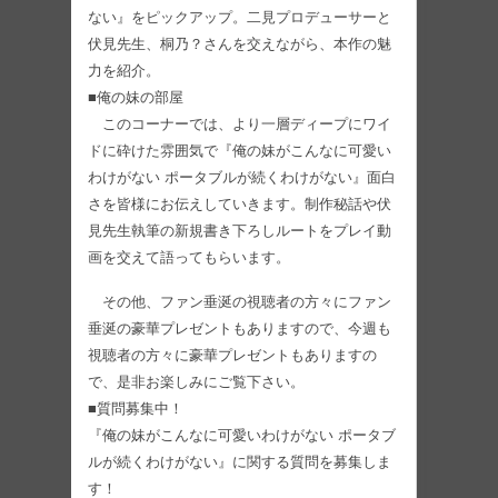
ない』をピックアップ。二見プロデューサーと
伏見先生、桐乃？さんを交えながら、本作の魅
力を紹介。
■俺の妹の部屋
このコーナーでは、より一層ディープにワイ
ドに砕けた雰囲気で『俺の妹がこんなに可愛い
わけがない ポータブルが続くわけがない』面白
さを皆様にお伝えしていきます。制作秘話や伏
見先生執筆の新規書き下ろしルートをプレイ動
画を交えて語ってもらいます。
その他、ファン垂涎の視聴者の方々にファン
垂涎の豪華プレゼントもありますので、今週も
視聴者の方々に豪華プレゼントもありますの
で、是非お楽しみにご覧下さい。
■質問募集中！
『俺の妹がこんなに可愛いわけがない ポータブ
ルが続くわけがない』に関する質問を募集しま
す！