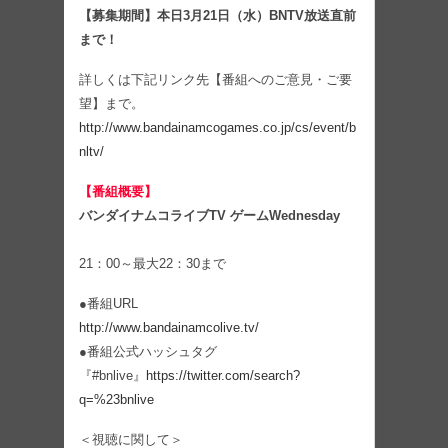
【募集期間】本日3月21日（水）BNTV放送直前
まで！
詳しくは下記リンク先【番組へのご意見・ご要
望】まで。
http://www.bandainamcogames.co.jp/cs/event/b
nltv/
【番組概要】
バンダイナムコライブTV ゲームWednesday
21：00～最大22：30まで
●番組URL
http://www.bandainamcolive.tv/
●番組公式ハッシュタグ
『#bnlive』
https://twitter.com/search?
q=%23bnlive
＜視聴に関して＞