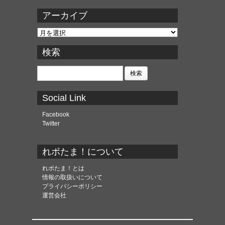
アーカイブ
ア
ー
カ
検索
イ
ブ
検
索:
Social Link
Facebook
Twitter
れポたま！について
れポたま！とは
情報の取扱いについて
プライバシーポリシー
運営会社