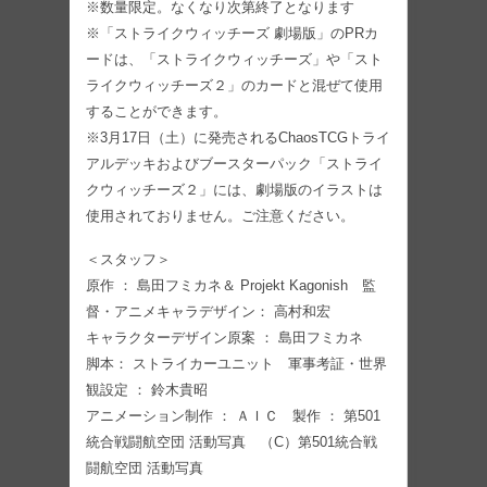
※数量限定。なくなり次第終了となります
※「ストライクウィッチーズ 劇場版」のPRカ
ードは、「ストライクウィッチーズ」や「スト
ライクウィッチーズ２」のカードと混ぜて使用
することができます。
※3月17日（土）に発売されるChaosTCGトライ
アルデッキおよびブースターパック「ストライ
クウィッチーズ２」には、劇場版のイラストは
使用されておりません。ご注意ください。
＜スタッフ＞
原作 ： 島田フミカネ＆ Projekt Kagonish 監
督・アニメキャラデザイン： 高村和宏
キャラクターデザイン原案 ： 島田フミカネ
脚本： ストライカーユニット 軍事考証・世界
観設定 ： 鈴木貴昭
アニメーション制作 ： ＡＩＣ 製作 ： 第501
統合戦闘航空団 活動写真 （C）第501統合戦
闘航空団 活動写真