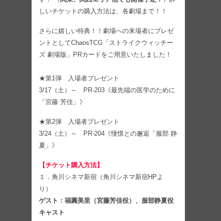
しいチケットの購入方法は、各劇場まで！！
さらに嬉しい特典！！劇場への来場者にプレゼ
ントとしてChaosTCG「ストライクウィッチー
ズ 劇場版」PRカードをご用意いたしました！
★第1弾 入場者プレゼント
3/17（土）～ PR-203《最先端の医学のために
「宮藤 芳佳」》
★第2弾 入場者プレゼント
3/24（土）～ PR-204《憧憬との邂逅「服部 静
夏」》
【チケット購入方法】
１．角川シネマ新宿（角川シネマ新宿HPよ
り）
ゲスト：福圓美里（宮藤芳佳役）、服部静夏役
キャスト