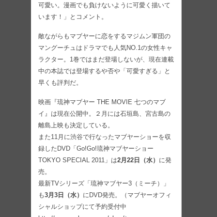
可愛い。漫画でも負けないように可愛く描いて
います！」とコメント。
敵ながらもマブヤーに恋をするマジムン軍団の
マングーチュはドラマでも人気NO.1の女性キャ
ラクター。1巻ではまだ登場しないが、現在連載
中の本誌では登場するや否や「可愛すぎる」と
早くも評判だ。
映画『琉神マブヤー THE MOVIE 七つのマブ
イ』は現在公開中。２月には石垣島、宮古島の
離島上映も決定している。
また11月に渋谷で行なったマブヤーショーを収
録したDVD「Go!Go!琉神マブヤーショー
TOKYO SPECIAL 2011」は
2月22日（水）
に発
売。
最新TVシリーズ「琉神マブヤー3（ミーチ）」
も
3月3日（水）
にDVD発売。（マブヤーオフィ
シャルショップにて予約受付中