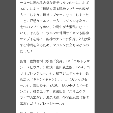
ーローに憧れる内気な青年ウルマの中に、おば
ぁの力によって琉球を護る琉神マブヤーの魂が
入ってしまう。琉神マブヤーになってしまった
ことに戸惑うウルマ。一方、マジムンは次々に
七つのマブイを奪い、沖縄中が大混乱になって
いく。そんな中、ウルマの仲間サイオンも龍神
のマブイを得て、龍神ガナシーに変身。2人は愛
する沖縄を守るため、マジムンに立ち向かうの
だった！
監督：佐野智樹（映画「変身」TV「ウルトラマ
ン・メビウス」）出演：山田親太朗、ISSA、ゴ
リ（ガレッジセール）、福本ジュディ幸子、長
浜之人（キャン×キャン）、川田（ガレッジセ
ール）、吉田妙子、YASU、TAKANO（バーボ
ンズ）、椎名ユリア、真栄田賢（スリムクラ
ブ・声の出演）、海老名保、仲間由紀恵（友情
出演）ゴリ（ガレッジセール）