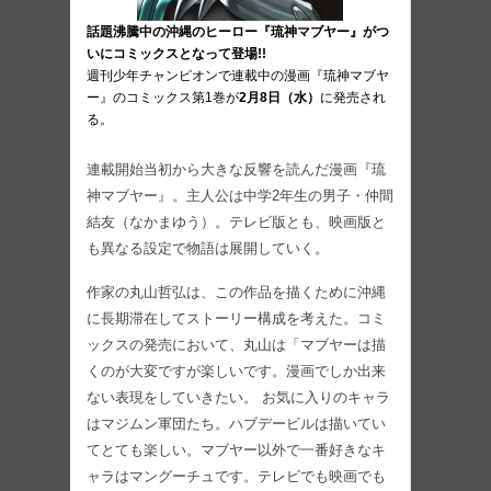
話題沸騰中の沖縄のヒーロー『琉神マブヤー』がつ
いにコミックスとなって登場!!
週刊少年チャンピオンで連載中の漫画『琉神マブヤ
ー』のコミックス第1巻が
2月8日（水）
に発売され
る。
連載開始当初から大きな反響を読んだ漫画『琉
神マブヤー』。主人公は中学2年生の男子・仲間
結友（なかまゆう）。テレビ版とも、映画版と
も異なる設定で物語は展開していく。
作家の丸山哲弘は、この作品を描くために沖縄
に長期滞在してストーリー構成を考えた。コミ
ックスの発売において、丸山は「マブヤーは描
くのが大変ですが楽しいです。漫画でしか出来
ない表現をしていきたい。 お気に入りのキャラ
はマジムン軍団たち。ハブデービルは描いてい
てとても楽しい。マブヤー以外で一番好きなキ
ャラはマングーチュです。テレビでも映画でも