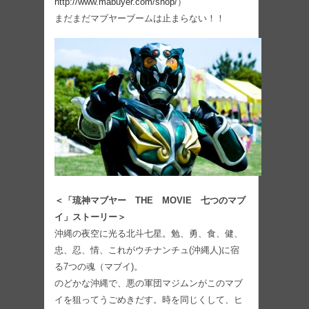
http://www.mabuyer.com/shop/
）
まだまだマブヤーブームは止まらない！！
＜「琉神マブヤー THE MOVIE 七つのマブ
イ」ストーリー＞
沖縄の夜空に光る北斗七星。勉、勇、食、健、
忠、忍、情、これがウチナンチュ(沖縄人)に宿
る7つの魂（マブイ)。
のどかな沖縄で、悪の軍団マジムンがこのマブ
イを狙ってうごめきだす。時を同じくして、ヒ