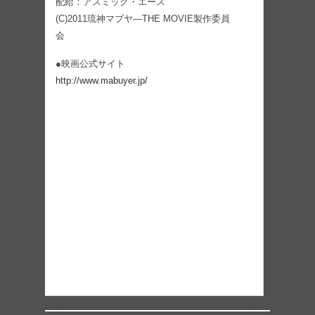
配給：アスミック・エース
(C)2011琉神マブヤ―THE MOVIE製作委員
会
●映画公式サイト
http://www.mabuyer.jp/