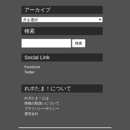
アーカイブ
ア
ー
カ
検索
イ
ブ
検
索:
Social Link
Facebook
Twitter
れポたま！について
れポたま！とは
情報の取扱いについて
プライバシーポリシー
運営会社