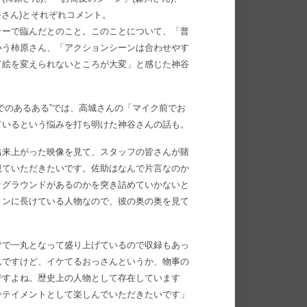
谷さん)とそれぞれコメント。
ラーで臨んだとのこと。このことについて、「普
いう柿原さん、「アクションシーンは合わせやす
て絵を変えられないところが大変」と感じた神谷
でのあるある”では、高城さんの「マイク前でお
ているという悩みを打ち明けた神谷さんの話も。
出来上がった映像を見て、スタッフの皆さんが賭
観ていただきたいです。佐助はなんで片言なのか
クグラウンドがあるのかを突き詰めていかないと
ョンに長けている人物なので、彼の奥の奥を見て
皆で一丸となって盛り上げているので収録もあっ
んですけど、イケてるおっさんというか、物事の
ですよね。歴史上の人物として存在しています
ーテイメントとして楽しんでいただきたいです」