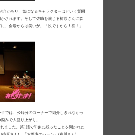
の紹介があり、気になるキャラクターはという質問
明かされます。そして佐助を演じる柿原さんに森
言に、会場からは笑いが。「役ですから！役！」
のマル秘トークでは、公録分のコーナーで紹介しきれなかっ
の悩みで大盛り上がり。
われました。第1話で印象に残ったことを聞かれた
柿原さん)、「お蕎麦のシーン」(森川さん)、