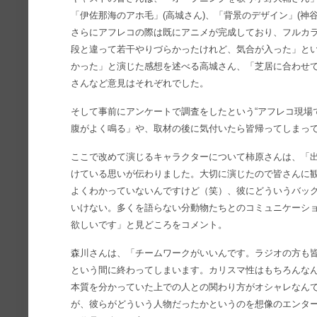
「伊佐那海のアホ毛」(高城さん)、「背景のデザイン」(神
さらにアフレコの際は既にアニメが完成しており、フルカ
段と違って若干やりづらかったけれど、気合が入った」と
かった」と演じた感想を述べる高城さん、「芝居に合わせ
さんなど意見はそれぞれでした。
そして事前にアンケートで調査をしたという“アフレコ現場
腹がよく鳴る」や、取材の後に気付いたら皆帰ってしまっ
ここで改めて演じるキャラクターについて柿原さんは、「
けている思いが伝わりました。大切に演じたので皆さんに
よくわかっていないんですけど（笑）、彼にどういうバッ
いけない。多くを語らない分動物たちとのコミュニケーシ
欲しいです」と見どころをコメント。
森川さんは、「チームワークがいいんです。ラジオの方も
という間に終わってしまいます。カリスマ性はもちろんな
本質を分かっていた上での人との関わり方がオシャレなん
が、彼らがどういう人物だったかというのを想像のエンタ