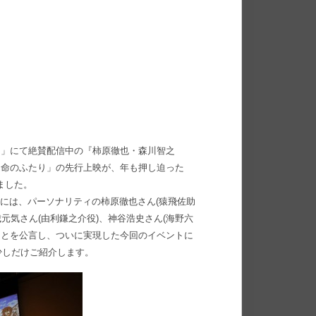
！
ation～」にて絶賛配信中の『柿原徹也・森川智之
第1話「運命のふたり」の先行上映が、年も押し迫った
ました。
録音には、パーソナリティの柿原徹也さん(猿飛佐助
元気さん(由利鎌之介役)、神谷浩史さん(海野六
ことを公言し、ついに実現した今回のイベントに
少しだけご紹介します。