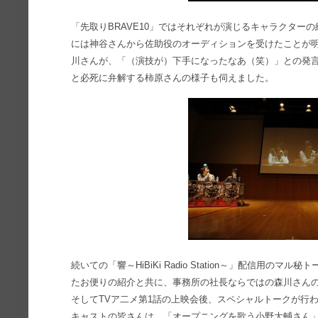
「先取りBRAVE10」ではそれぞれが演じるキャラクター
には神谷さんから佐助役のオーディションを受けたことが
川さんが、「（演技が）下手になったなあ（笑）」との発
と必死に弁解する柿原さんの様子も伺えました。
続いての「響～HiBiKi Radio Station～」配信用
たお便りの紹介と共に、事務所の社長ならではの森川さん
そしてTVア二メ第1話の上映会後、スペシャルトークが行
キャストの皆さんは、「オープニングを歌う小野大輔さん」(