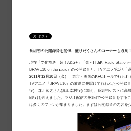
番組初の公開録音を開催。盛りだくさんのコーナーも必見
現在「文化放送 超！A&G+」「響～HiBiKi Radio St
BRAVE10 on the radio』の公開録音と、TVア二メ
2011年12月30日（金）
、東京・両国のKFCホールで行われ
TVア二メ『BRAVE10』の放送に先駆けて行われた公開
役)、森川智之さん(真田幸村役)に加え、番組初ゲストに高城
郎役)を迎えました。ラジオ配信の第1回で公開録音をする
は多くのファンが集まりました。まずは公開録音の内容を