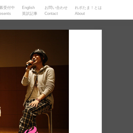
募受付中
English
お問い合わせ
れポたま！とは
esents
英訳記事
Contact
About