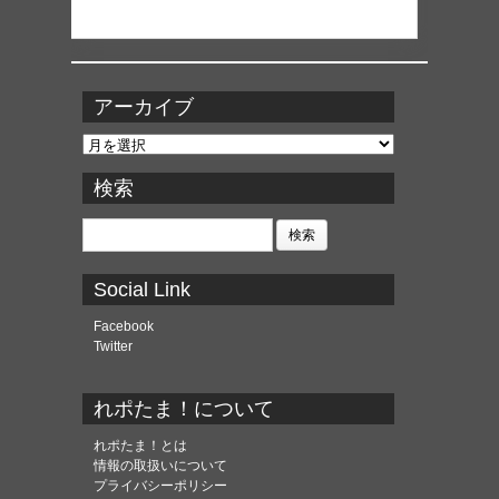
アーカイブ
ア
ー
カ
検索
イ
ブ
検
索:
Social Link
Facebook
Twitter
れポたま！について
れポたま！とは
情報の取扱いについて
プライバシーポリシー