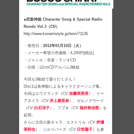
●
武装神姫 Character Song & Special Radio
Rondo Vol.3（CD）
http://www.konamistyle.jp/item/71135
・発売日：
2012年01月10日（火）
・メーカー希望小売価格：4,200円(税込)
・ジャンル：音楽・ラジオCD
・仕様：12cmCDアルバム3枚組
今回も3枚組で盛りだくさん！
Disc1は各神姫によるキャラクターソング集。
今回はエウクランテ（CV:
加藤英美里
）、イー
アネイラ（CV:
井上麻里奈
）、ゼルノグラード
（CV:
白石涼子
）、フブキ（CV:
福井裕佳梨
）を
起用。
さらに注目の新キャラ、エストリル（CV:
伊瀬
茉莉也
）、ジルリバーズ（CV:
日笠陽子
）も参