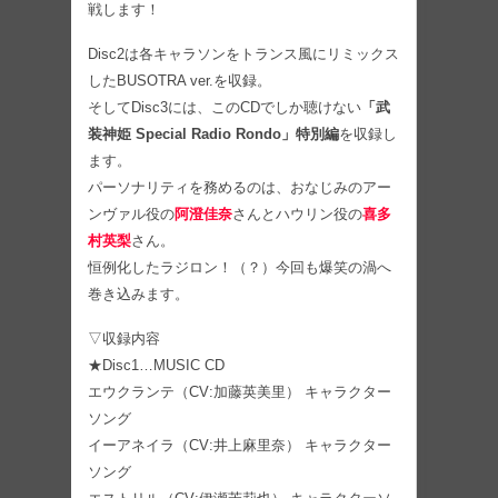
戦します！
Disc2は各キャラソンをトランス風にリミックス
したBUSOTRA ver.を収録。
そしてDisc3には、このCDでしか聴けない
「武
装神姫 Special Radio Rondo」特別編
を収録し
ます。
パーソナリティを務めるのは、おなじみのアー
ンヴァル役の
阿澄佳奈
さんとハウリン役の
喜多
村英梨
さん。
恒例化したラジロン！（？）今回も爆笑の渦へ
巻き込みます。
▽収録内容
★Disc1…MUSIC CD
エウクランテ（CV:加藤英美里） キャラクター
ソング
イーアネイラ（CV:井上麻里奈） キャラクター
ソング