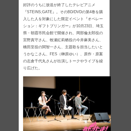
好評のうちに放送が終了したテレビアニメ
『STEINS;GATE』。そのBD/DVDの第4巻を購
入した人を対象にした限定イベント『オペレー
ション：ギフトブリンガー』が10月23日、埼玉
県・朝霞市民会館で開催され、岡部倫太郎役の
宮野真守さん、牧瀬紅莉栖役の今井麻美さん、
橋田至役の関智一さん、主題歌を担当したいと
うかなこさん、FES（榊原ゆい）、原作・原案
の志倉千代丸さんが出演しトークやライブを繰
り広げた。