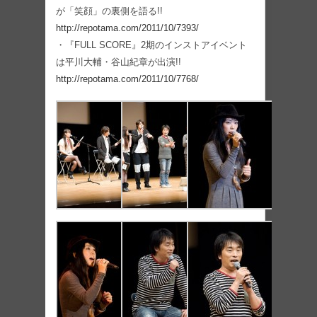
が「笑顔」の裏側を語る!!
http://repotama.com/2011/10/7393/
・『FUL​L SCORE』2期のイ​ンストアイベント
は平川大輔・谷山紀章が出演!!
http://repotama.com/2011/10/7768/