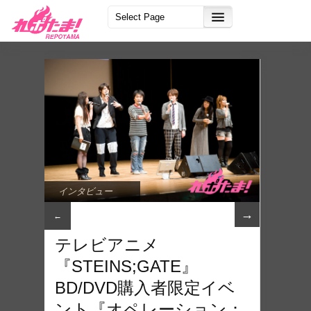
インタビュー
→
←
テレビアニメ
『STEINS;GATE』
BD/DVD購入者限定イベ
ント『オペレーション：