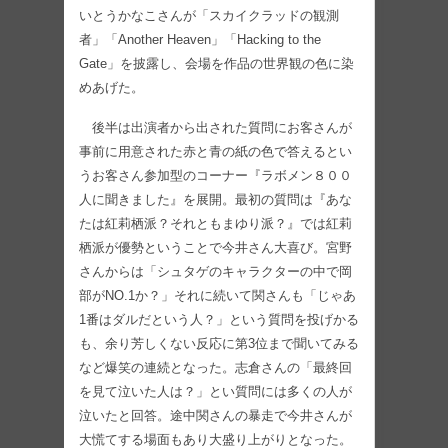
いとうかなこさんが「スカイクラッドの観測
者」「Another Heaven」「Hacking to the
Gate」を披露し、会場を作品の世界観の色に染
めあげた。
後半は出演者から出された質問にお客さんが
事前に用意された赤と青の紙の色で答えるとい
うお客さん参加型のコーナー『ラボメン８００
人に聞きました』を展開。最初の質問は『あな
たは紅莉栖派？それともまゆり派？』では紅莉
栖派が優勢ということで今井さん大喜び。宮野
さんからは「シュタゲのキャラクターの中で岡
部がNO.1か？」それに続いて関さんも「じゃあ
1番はダルだという人？」という質問を投げかる
も、余り芳しくない反応に第3位まで聞いてみる
など爆笑の連続となった。志倉さんの「最終回
を見て泣いた人は？」とい質問には多くの人が
泣いたと回答。途中関さんの暴走で今井さんが
大慌てする場面もあり大盛り上がりとなった。