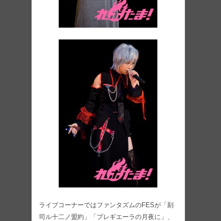
ライブコーナーではファンタズムのFESが「刻
司ル十二ノ盟約」「プレギエーラの月夜に」、