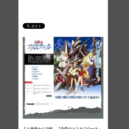
ＴＶ放送から15年。『天空のエスカフローネ』