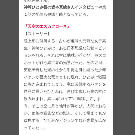
神崎ひとみ役の坂本真綾さんインタビュー
や第
１話の配信も視聴可能となっている。
『天空のエスカフローネ』
【ストーリー】
陸上部に所属する、占いが趣味の元気な女子高
生・神崎ひとみは、ある日不思議な幻覚＝ビジ
ョンを観る。それは空に地球が浮かび、巨大ロ
ボットが戦う異世界の光景だった。その翌日、
突然出現した光の柱から甲冑を身に纏った少年
バァンが巨大な竜とともに現れ、ひとみは戦闘
に巻き込まれてしまう。竜に苦戦するバァンを
勝利に導いたひとみは、再び出現した光の柱に
飲み込まれ、異世界“ガイア”に転移してしま
う。そこは空に月と地球が浮かび、人間はおろ
か、狼族や猫族などの獣人、そして竜までもが
跋扈する、ひとみがビジョンで観た光景が広が
っていた…。