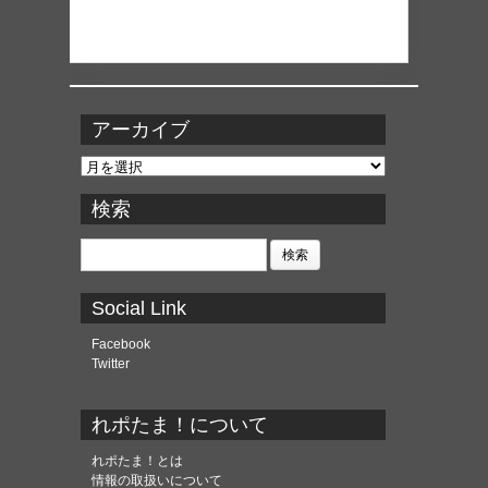
アーカイブ
ア
ー
カ
検索
イ
ブ
検
索:
Social Link
Facebook
Twitter
れポたま！について
れポたま！とは
情報の取扱いについて