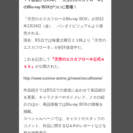
のBlu-ray BOXがついに登場！
『天空のエスカフローネBlu-ray BOX』が2012
年2月24日（金）、バンダイビジュアルより発
売される。
現在、BS11では毎週土曜日２３時より『天空の
エスカフローネ』が好評放送中だ。
これを記念して
『天空のエスカフローネ公式ｗ
ｅｂ』
が公開された。
http://www.sunrise-anime.jp/news/escaflowne/
作品紹介ではBS11での放送にあわせて各話紹介
を更新。キャラクターやガイメレフ、メカの紹
介のほか、商品情報ではBlu-ray BOXの情報を
掲載。
スペシャルページでは、キャストやスタッフの
コメント、作品に関するQ＆Aやレポートなどを
順次掲載予定。