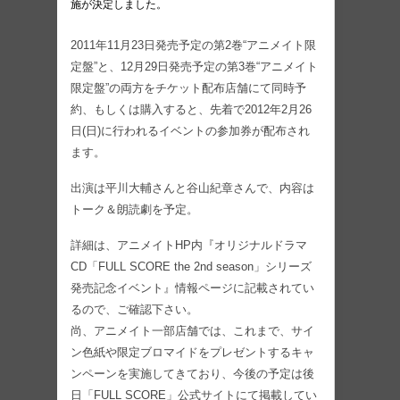
施が決定しました。
2011年11月23日発売予定の第2巻“アニメイト限
定盤”と、12月29日発売予定の第3巻“アニメイト
限定盤”の両方をチケット配布店舗にて同時予
約、もしくは購入すると、先着で2012年2月26
日(日)に行われるイベントの参加券が配布され
ます。
出演は平川大輔さんと谷山紀章さんで、内容は
トーク＆朗読劇を予定。
詳細は、アニメイトHP内『オリジナルドラマ
CD「FULL SCORE the 2nd season」シリーズ
発売記念イベント』情報ページに記載されてい
るので、ご確認下さい。
尚、アニメイト一部店舗では、これまで、サイ
ン色紙や限定ブロマイドをプレゼントするキャ
ンペーンを実施してきており、今後の予定は後
日「FULL SCORE」公式サイトにて掲載してい