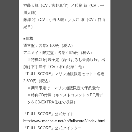
神藤天輝（CV：宮野真守）／兵藤 勉（CV：平
川大輔）
藤澤 将（CV：小野大輔）／大江 唯（CV：谷山
紀章）
■価格
通常盤：各巻2,100円（税込）
アニメイト限定盤：各巻2,625円（税込）
※特典CD付属予定（録りおろし音源収録。出
演は下手洋平〔CV：谷山紀章〕他）
『FULL SCORE』マリン通販限定セット：各巻
2,500円（税込）
※期間限定で、マリン通販限定で予約受付
※特典CD付属（キャストコメント＆PC用デ
ータをCD-EXTRA仕様で収録）
「FULL SCORE」公式サイト
http://www.marine-e.net/sp/fullscore2/index.html
「FULL SCORE」公式ツイッター