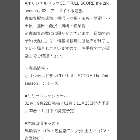
■オリジナルドラマCD「FULL SCORE the 2nd
season」03 アニメイト限定盤
参加券配布店舗：横浜・池袋・渋谷・新宿・小
田原・蒲田・藤沢・川崎・横須賀
※参加券の数には限りがございます。店舗での
予約状況により、情報掲載時には配布が終了し
ている場合もございますので、お手数ですが店
舗までご確認下さい。
＜商品情報＞
オリジナルドラマCD『FULL SCORE The 2nd
season』シリーズ
■リリーススケジュール
01巻：9月22日発売／02巻：11月23日発売予定
／03巻：12月下旬発売予定
■本編出演キャスト
馬場陽平（CV：遊佐浩二）／沖 王太郎（CV：
吉野裕行）