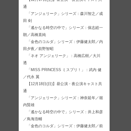
通
「アンジェリーク」シリーズ：森川智之／成
田 剣
「遙かなる時空の中で」シリーズ：保志総一
朗／高橋直純
「金色のコルダ」シリーズ：伊藤健太郎／内
田夕夜／前野智昭
「ネオ アンジェリーク」：高橋広樹／大川
透
「MISS PRINCESS ミスプリ！」：武内 健
／代永 翼
【12月18日(日)】昼公演・夜公演キャスト共
通
「アンジェリーク」シリーズ：神奈延年／堀
内賢雄
「遙かなる時空の中で」シリーズ：井上和彦
／鳥海浩輔
「金色のコルダ」シリーズ：伊藤健太郎／前