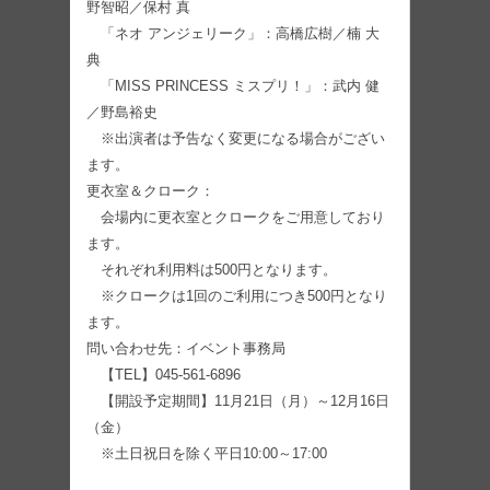
野智昭／保村 真
「ネオ アンジェリーク」：高橋広樹／楠 大
典
「MISS PRINCESS ミスプリ！」：武内 健
／野島裕史
※出演者は予告なく変更になる場合がござい
ます。
更衣室＆クローク：
会場内に更衣室とクロークをご用意しており
ます。
それぞれ利用料は500円となります。
※クロークは1回のご利用につき500円となり
ます。
問い合わせ先：イベント事務局
【TEL】045-561-6896
【開設予定期間】11月21日（月）～12月16日
（金）
※土日祝日を除く平日10:00～17:00