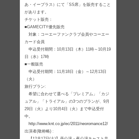
あ・イープラス）にて「SS席」を販売すること
があります。
チケット販売：
■GAMECITY優先販売
対象：コーエーファンクラブ会員やコーエー
カード会員
申込受付期間：10月13日（木）11時～10月19
日（水）17時
■一般販売
申込受付期間：11月18日（金）～12月13日
（火）
旅行プラン:
希望に合わせて選べる「プレミアム」「カジ
ュアル」「トライアル」の3つのプランが、9月
29日（火）より10月4日（火）まで申込受付
中。
http://www.knt.co.jp/ec/2011/neoromance12/
出演者(敬称略) :
【12月17日(土)】昼公演・夜公演キャスト共