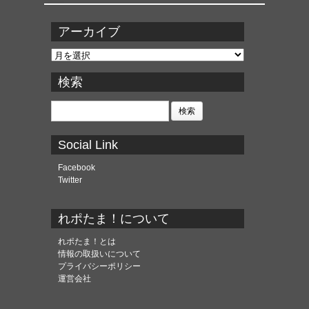
アーカイブ
ア
ー
カ
検索
イ
ブ
検
索:
Social Link
Facebook
Twitter
れポたま！について
れポたま！とは
情報の取扱いについて
プライバシーポリシー
運営会社