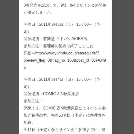
3巻発売を記念して、9/3、9/4にサイン会の開催
が決定しました。
開催日：2011年9月3日（土） 15：00～（予
定）
開催場所：有隣堂 ヨドバシAKIBA店
参加方法：整理券の配布は終了しました
詳細⇒
http://www.yurindo.co.jp/storeguide/?
preview_flag=0&flag_no=160&post_id=307#349
6
開催日：2011年9月4日（日） 15：00～（予
定）
開催場所：COMIC ZIN秋葉原店
参加方法：
8/28より、COMIC ZIN秋葉原店にてイベント参
加ご希望の方、先着50名様（予定）に整理券を
配布。
9月1日（予定）からサイン会ご参加までに、整