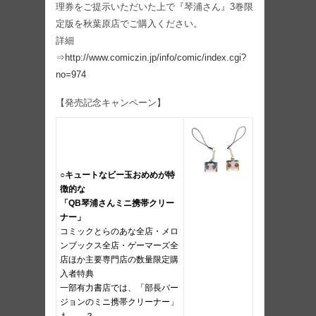
理券をご提示いただいた上で『琴浦さん』3巻限
定版を秋葉原店でご購入ください。
詳細
⇒
http://www.comiczin.jp/info/comic/index.cgi?
no=974
【発売記念キャンペーン】
○キュートなビー玉おめめが特
徴的な
「QB琴浦さんミニ携帯クリー
ナー」
コミックとらのあな全店・メロ
ンブックス全店・ゲーマーズ全
店ほか主要専門店の数量限定購
入者特典
一部有力書店では、「部長バー
ジョンのミニ携帯クリーナー」