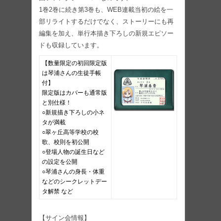
1巻2巻に続き第3巻も、WEB連載当初の絵を一
部リライトするだけでなく、ストーリーにも再
編集を加え、単行本描き下ろしの新規エピソー
ドも収録しています。
【数量限定の初回限定版
は琴浦さんの生徒手帳
付】
限定版はカバーも通常版
と別仕様！
○新規描き下ろしの小ネ
タが満載
○翠ヶ丘高等学校の校
歌、校則を初公開
○登場人物の誕生日など
の設定を公開
○琴浦さんの身長・体重
などのシークレットデー
タ解禁 など
【サイン会情報】