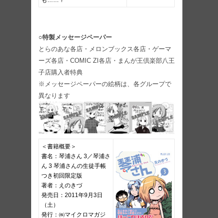
も……？
○特製メッセージペーパー
とらのあな各店・メロンブックス各店・ゲーマ
ーズ各店・COMIC ZI各店・まんが王倶楽部八王
子店購入者特典
※メッセージペーパーの絵柄は、各グループで
異なります
＜書籍概要＞
書名：琴浦さん 3／琴浦さ
ん 3 琴浦さんの生徒手帳
つき初回限定版
著者：えのきづ
発売日：2011年9月3日
（土）
発行：㈱マイクロマガジ