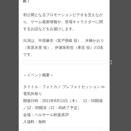
料！
初公開となるプロモーションビデオを交えなが
ら、ゲーム最新情報や、登場キャラクターに関
するお話などをお届けします。
出演は、中原麻衣（室戸亜岐 役）、水橋かおり
（実原氷里 役）、伊瀬茉莉也（果音 役）の3名
です。
＜イベント概要＞
タイトル：フォトカノ プレフォトセッション in
電気外祭り
開催日時：2011年8月11日（木） 11：50開場
／12：00開演（12：45終了予定）
会場：ベルサール秋葉原2F
入場料：無料