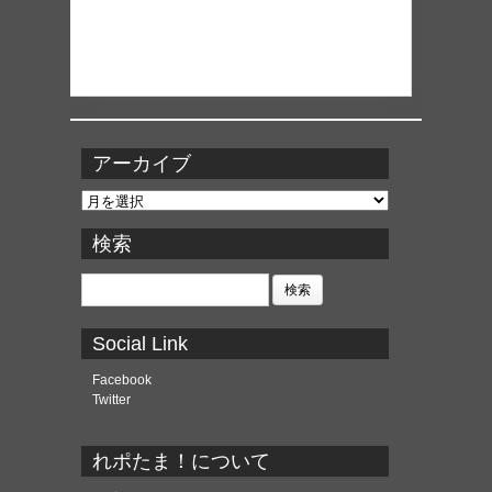
アーカイブ
ア
ー
カ
検索
イ
ブ
検
索:
Social Link
Facebook
Twitter
れポたま！について