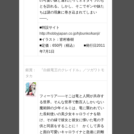
の可愛い妹と連れだってオオダイラのも
とを訪れる。しかし、そこでギンや妹た
ちは謎の現象に巻き込まれてしまい
――。
■特設サイト
http://hobbyjapan.co.jp/hjbunko/kanji/
■イラスト：皆村春樹
■定価：650円（税込） ■発行日2011
年7月1日
銀賞： 『白銀竜王のクレイドル』／ツガワトモ
タカ
フィーリア――そこは竜と人間が共存す
る世界。そんな世界で数百人しかいない
魔術師の少年イルミは、竜に襲われてい
た長剣使いの美少女キャロライナを助
け、その縁で彼女と彼女に懐いた竜の子
供と同居をすることに！ かくして弄る
と面白可愛いキャロライナと急速に距離