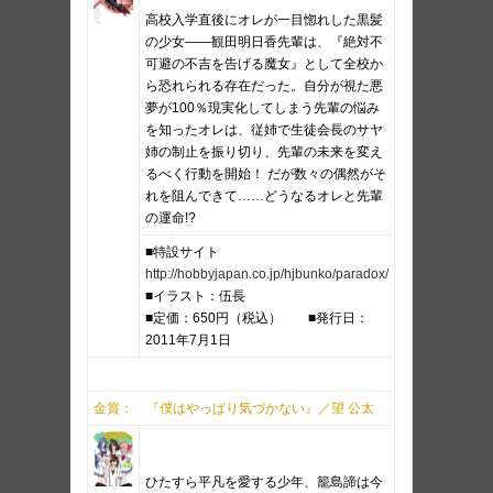
高校入学直後にオレが一目惚れした黒髪
の少女――観田明日香先輩は、『絶対不
可避の不吉を告げる魔女』として全校か
ら恐れられる存在だった。自分が視た悪
夢が100％現実化してしまう先輩の悩み
を知ったオレは、従姉で生徒会長のサヤ
姉の制止を振り切り、先輩の未来を変え
るべく行動を開始！ だが数々の偶然がそ
れを阻んできて……どうなるオレと先輩
の運命!?
■特設サイト
http://hobbyjapan.co.jp/hjbunko/paradox/
■イラスト：伍長
■定価：650円（税込） ■発行日：
2011年7月1日
金賞： 『僕はやっぱり気づかない』／望 公太
ひたすら平凡を愛する少年、籠島諦は今