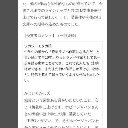
た。他の3作品も個性的なものが揃っていて、今
後これまでのラインナップと共にHJ文庫を盛り
上げて行って欲しい。」と、受賞作や今後のHJ
文庫への期待を込めたものでした。
【受賞者コメント】（一部抜粋）
ツガワトモタカ氏
中学生の頃から「絶対ラノベ作家になるんだ」と
言い続けて早10年。やっとラノベ作家として第一
歩を踏み出すことができ、これで友人たちに顔向
けができる。まだまだ拙い作品しか書けないけれ
ど、時代を超えて残っていくような作品を出した
い。
かじいたかし氏
銀賞という栄誉ある賞をいただいたこと、心
より御礼申し上げます。ホビージャパンさん
との出会いは中学生の頃に購読していた
『RPGマガジン』で、そのホビージャパン社
からデビューさせていただくことになり、運