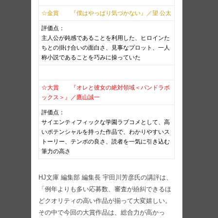
☆金賞 『僕はやっぱり気づかない』／望 公太
評価点：
主人公が鈍感であることを利用した、ヒロインた
ちとの掛け合いの面白さ、見事なプロット、一人
称小説であることを巧みに操っていた
☆大賞 『オレと彼女の絶対領域＜パンドラボ
ックス＞』／鷹山誠一
評価点：
サイエンティフィックな学園ラブコメとして、高
いポテンシャルを持った作品で、わかりやすいス
トーリー、テンポの良さ、読者を一気に引き込む
筆力の高さ
HJ文庫 編集部 編集長 宇田川芳彦氏の講評は、
「例年よりも多い応募数、審査が紛糾できるほ
どクオリティの高い作品が揃って大変嬉しい。
その中で今回の大賞作品は、総合力が高かっ