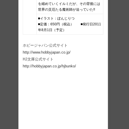
を縮めていくイルミだが、その背後には
世界の災厄たる魔術師が迫っていた!!
■イラスト：ぽんじりつ
■定価：650円（税込） ■発行日2011
年8月1日（予定）
ホビージャパン公式サイト
http://www.hobbyjapan.co.jp/
HJ文庫公式サイト
http://hobbyjapan.co.jp/hjbunko/