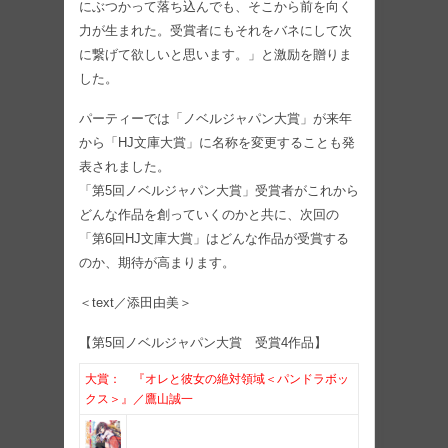
にぶつかって落ち込んでも、そこから前を向く
力が生まれた。受賞者にもそれをバネにして次
に繋げて欲しいと思います。」と激励を贈りま
した。
パーティーでは「ノベルジャパン大賞」が来年
から「HJ文庫大賞」に名称を変更することも発
表されました。
「第5回ノベルジャパン大賞」受賞者がこれから
どんな作品を創っていくのかと共に、次回の
「第6回HJ文庫大賞」はどんな作品が受賞する
のか、期待が高まります。
＜text／添田由美＞
【第5回ノベルジャパン大賞 受賞4作品】
大賞： 『オレと彼女の絶対領域＜パンドラボッ
クス＞』／鷹山誠一