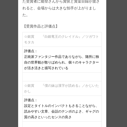
た受賞者に能登さんから賞状と賞金目録が渡さ
れると、会場からは大きな拍手が上がりまし
た。
【受賞作品と評価点】
☆銀賞 『白銀竜王のクレイドル』／ツガワト
モタカ
評価点：
正統派ファンタジー作品でありながら、随所に独
自の世界観が散りばめられ、個々のキャラクター
が活き活きと描写されている
☆銀賞 『僕の妹は漢字が読める』／かじいた
かし
評価点：
設定とタイトルのインパクトもさることながら、
読みやすい文章、会話のテンポのよさ、ギャグの
質の高さといったセンスの良さ