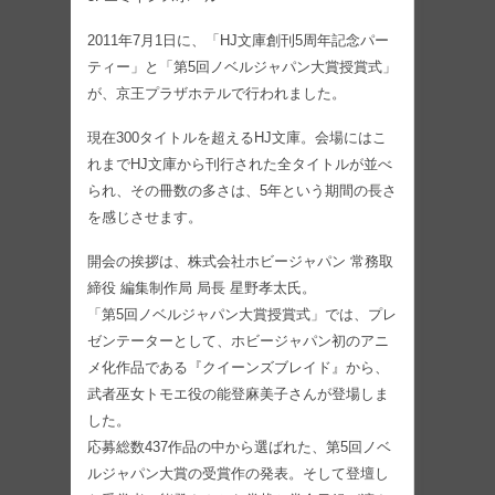
2011年7月1日に、「HJ文庫創刊5周年記念パー
ティー」と「第5回ノベルジャパン大賞授賞式」
が、京王プラザホテルで行われました。
現在300タイトルを超えるHJ文庫。会場にはこ
れまでHJ文庫から刊行された全タイトルが並べ
られ、その冊数の多さは、5年という期間の長さ
を感じさせます。
開会の挨拶は、株式会社ホビージャパン 常務取
締役 編集制作局 局長 星野孝太氏。
「第5回ノベルジャパン大賞授賞式」では、プレ
ゼンテーターとして、ホビージャパン初のアニ
メ化作品である『クイーンズブレイド』から、
武者巫女トモエ役の能登麻美子さんが登場しま
した。
応募総数437作品の中から選ばれた、第5回ノベ
ルジャパン大賞の受賞作の発表。そして登壇し