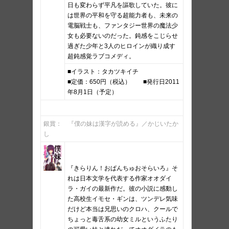
日も変わらず平凡を謳歌していた。彼に
は世界の平和を守る超能力者も、未来の
電脳戦士も、ファンタジー世界の魔法少
女も必要ないのだった。鈍感をこじらせ
過ぎた少年と3人のヒロインが織り成す
超鈍感覚ラブコメディ。
■イラスト：タカツキイチ
■定価：650円（税込） ■発行日2011
年8月1日（予定）
銀賞： 『僕の妹は漢字が読める』／かじいたか
し
『きらりん！おぱんちゅおそらいろ』そ
れは日本文学を代表する作家オオダイ
ラ・ガイの最新作だ。彼の小説に感動し
た高校生イモセ・ギンは、ツンデレ気味
だけど本当は兄思いのクロハ、クールで
ちょっと毒舌系の幼女ミルというふたり