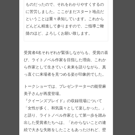
ものだったので、それをわかりやすくするの
に苦労しました。ここがまだスタート地点だ
ということは重々承知しています。これから
どんどん精進して参りますので、ご指導ご鞭
撻のほど、よろしくお願い致します。
受賞者4名それぞれが緊張しながらも、受賞の喜
び、ライトノベル作家を目指した理由、これか
ら作家として生きていく未来を語りながら、真
っ直ぐに来場者を見つめる姿が印象的でした。
トークショーでは、プレゼンテーターの能登麻
美子さんが再度登場。
『クイーンズブレイド』の収録現場について
「女性が多く、和気藹々として楽しかった。」
と語り、ライトノベル作家として第一歩を踏み
出した受賞者たちへは、「わからないことの連
続で大きな失敗をしたこともあったけれど、壁