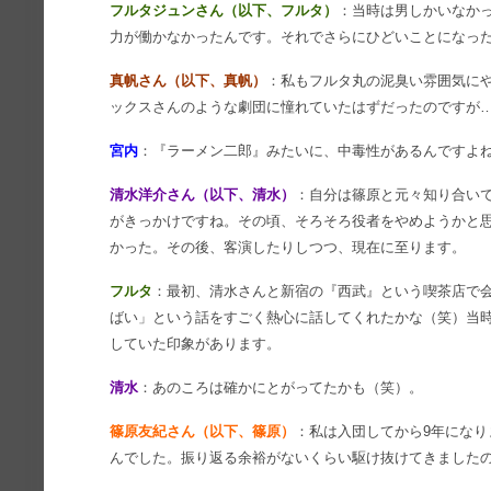
フルタジュンさん（以下、フルタ）
：当時は男しかいなか
力が働かなかったんです。それでさらにひどいことになっ
真帆さん（以下、真帆）
：私もフルタ丸の泥臭い雰囲気に
ックスさんのような劇団に憧れていたはずだったのですが
宮内
：『ラーメン二郎』みたいに、中毒性があるんですよ
清水洋介さん（以下、清水）
：自分は篠原と元々知り合い
がきっかけですね。その頃、そろそろ役者をやめようかと
かった。その後、客演したりしつつ、現在に至ります。
フルタ
：最初、清水さんと新宿の『西武』という喫茶店で
ばい」という話をすごく熱心に話してくれたかな（笑）当
していた印象があります。
清水
：あのころは確かにとがってたかも（笑）。
篠原友紀さん（以下、篠原）
：私は入団してから9年にな
んでした。振り返る余裕がないくらい駆け抜けてきました