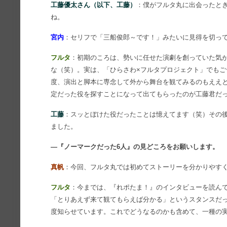
工藤優太さん（以下、工藤）
：僕がフルタ丸に出会ったと
ね。
宮内
：セリフで「三船俊郎～です！」みたいに見得を切っ
フルタ
：初期のころは、勢いに任せた演劇を創っていた気
な（笑）。実は、「ひらさわ×フルタプロジェクト」でも
度、演出と脚本に専念して外から舞台を観てみるのもええ
定だった役を探すことになって出てもらったのが工藤君だ
工藤
：スッとぼけた役だったことは憶えてます（笑）その
ました。
―『ノーマークだった6人』の見どころをお願いします。
真帆
：今回、フルタ丸では初めてストーリーを分かりやすく
フルタ
：今までは、『れポたま！』のインタビューを読ん
「とりあえず来て観てもらえば分かる」というスタンスだ
度知らせています。これでどうなるのかも含めて、一種の