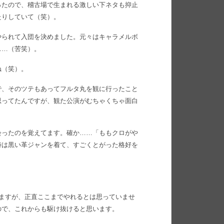
ったので、稽古場で生まれる激しい下ネタも抑止
たりしていて（笑）。
やられて入団を決めました。元々はキャラメルボ
……（苦笑）。
ね（笑）。
で、そのツテもあってフルタ丸を観に行ったこと
思ってたんですが、観た公演がむちゃくちゃ面白
会ったのを覚えてます。確か……「ももクロがや
時は黒い革ジャンを着て、すごくとがった格好を
りますが、正直ここまでやれるとは思っていませ
ので、これからも駆け抜けると思います。