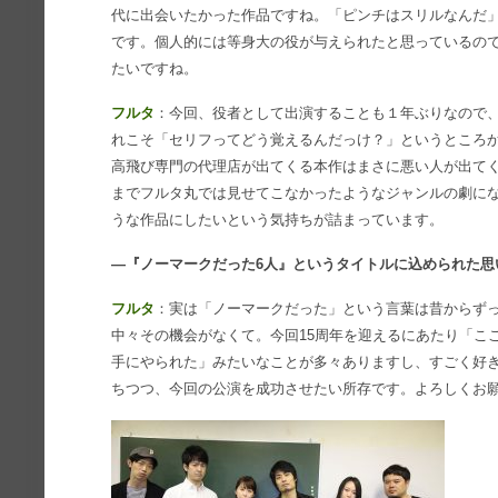
代に出会いたかった作品ですね。「ピンチはスリルなんだ
です。個人的には等身大の役が与えられたと思っているの
たいですね。
フルタ
：今回、役者として出演することも１年ぶりなので
れこそ「セリフってどう覚えるんだっけ？」というところ
高飛び専門の代理店が出てくる本作はまさに悪い人が出て
までフルタ丸では見せてこなかったようなジャンルの劇に
うな作品にしたいという気持ちが詰まっています。
―『ノーマークだった6人』というタイトルに込められた思
フルタ
：実は「ノーマークだった」という言葉は昔からず
中々その機会がなくて。今回15周年を迎えるにあたり「こ
手にやられた」みたいなことが多々ありますし、すごく好
ちつつ、今回の公演を成功させたい所存です。よろしくお