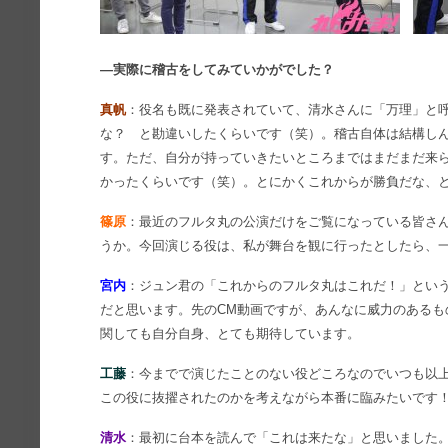
―実際に稽古をしてみていかがでした？
真帆
：役名も既に発表されていて、清水さんに「万理」と
な？ と勘違いしたくらいです（笑）。稽古自体は結構し
す。ただ、自分が持っていきたいところまではまだまだ来
かったくらいです（笑）。とにかくこれからが勝負だな、
篠原
：最近のフルタ丸の公演だけをご覧になっている皆さ
うか。今回演じる役は、私が舞台を観に行ったとしたら、
宮内
：ジュン君の「これからのフルタ丸はこれだ！」とい
だと思います。先のCM動画ですが、あんなに威力のあるも
関しても自分自身、とても期待しています。
工藤
：今までで演じたことのない役どころなのでいつも以
この役に抜擢されたのかを考えながら本番に臨みたいです
清水
：最初に台本を読んで「これは来たな」と思いました