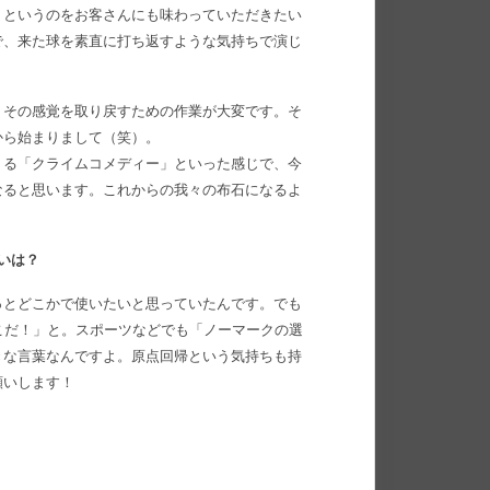
」というのをお客さんにも味わっていただきたい
で、来た球を素直に打ち返すような気持ちで演じ
、その感覚を取り戻すための作業が大変です。そ
から始まりまして（笑）。
くる「クライムコメディー」といった感じで、今
なると思います。これからの我々の布石になるよ
いは？
っとどこかで使いたいと思っていたんです。でも
こだ！」と。スポーツなどでも「ノーマークの選
きな言葉なんですよ。原点回帰という気持ちも持
願いします！