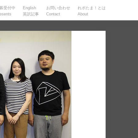
募受付中
English
お問い合わせ
れポたま！とは
esents
英訳記事
Contact
About