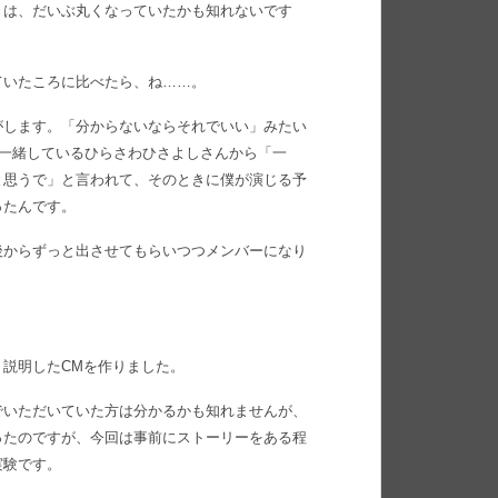
きは、だいぶ丸くなっていたかも知れないです
ていたころに比べたら、ね……。
がします。「分からないならそれでいい」みたい
ご一緒しているひらさわひさよしさんから「一
と思うで」と言われて、そのときに僕が演じる予
ったんです。
後からずっと出させてもらいつつメンバーになり
説明したCMを作りました。
でいただいていた方は分かるかも知れませんが、
ったのですが、今回は事前にストーリーをある程
実験です。