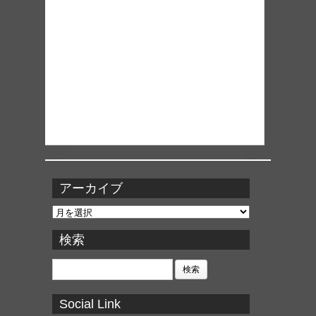
アーカイブ
ア
ー
カ
検索
イ
ブ
検
索:
Social Link