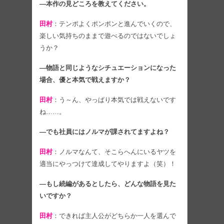
―本作の見どころを教えてください。
田村
：テンポよくポンポンと進んでいくので、
楽しい気持ちのままで遊べるのではないでしょ
うか？
―物語と同じようなシチュエーションになった
場合、優と本気で戦えますか？
田村
：う～ん、やっぱり本気では戦えないです
ね……。
―でも社員にはノルマが課されてますよね？
田村
：ノルマなんて、そこらへんにいるヤツを
適当にやっつけて達成してやりますよ（笑）！
―もし続編があるとしたら、どんな物語を見た
いですか？
田村
：できれば主人公がどちらか一人を選んで