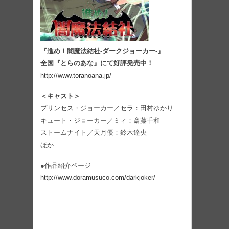
『進め！闇魔法結社-ダークジョーカー-』
全国『とらのあな』にて好評発売中！
http://www.toranoana.jp/
＜キャスト＞
プリンセス・ジョーカー／セラ：田村ゆかり
キュート・ジョーカー／ミィ：斎藤千和
ストームナイト／天月優：鈴木達央
ほか
●作品紹介ページ
http://www.doramusuco.com/darkjoker/