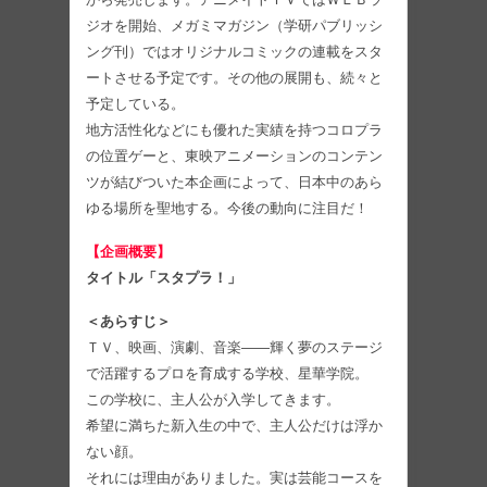
ジオを開始、メガミマガジン（学研パブリッシ
ング刊）ではオリジナルコミックの連載をスタ
ートさせる予定です。その他の展開も、続々と
予定している。
地方活性化などにも優れた実績を持つコロプラ
の位置ゲーと、東映アニメーションのコンテン
ツが結びついた本企画によって、日本中のあら
ゆる場所を聖地する。今後の動向に注目だ！
【企画概要】
タイトル「スタプラ！」
＜あらすじ＞
ＴＶ、映画、演劇、音楽――輝く夢のステージ
で活躍するプロを育成する学校、星華学院。
この学校に、主人公が入学してきます。
希望に満ちた新入生の中で、主人公だけは浮か
ない顔。
それには理由がありました。実は芸能コースを