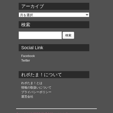
アーカイブ
ア
ー
カ
検索
イ
ブ
検
索:
Social Link
Facebook
Twitter
れポたま！について
れポたま！とは
情報の取扱いについて
プライバシーポリシー
運営会社