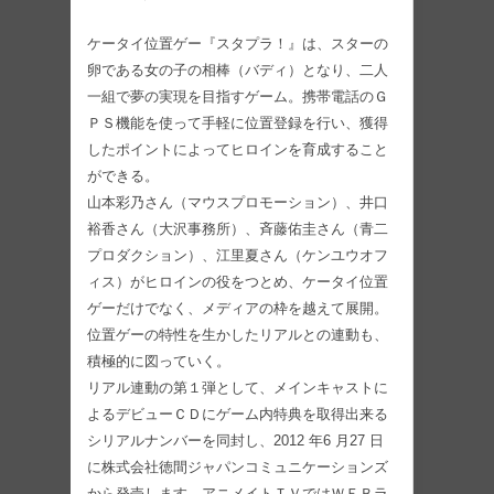
ケータイ位置ゲー『スタプラ！』は、スターの
卵である女の子の相棒（バディ）となり、二人
一組で夢の実現を目指すゲーム。携帯電話のＧ
ＰＳ機能を使って手軽に位置登録を行い、獲得
したポイントによってヒロインを育成すること
ができる。
山本彩乃さん（マウスプロモーション）、井口
裕香さん（大沢事務所）、斉藤佑圭さん（青二
プロダクション）、江里夏さん（ケンユウオフ
ィス）がヒロインの役をつとめ、ケータイ位置
ゲーだけでなく、メディアの枠を越えて展開。
位置ゲーの特性を生かしたリアルとの連動も、
積極的に図っていく。
リアル連動の第１弾として、メインキャストに
よるデビューＣＤにゲーム内特典を取得出来る
シリアルナンバーを同封し、2012 年6 月27 日
に株式会社徳間ジャパンコミュニケーションズ
から発売します。アニメイトＴＶではＷＥＢラ