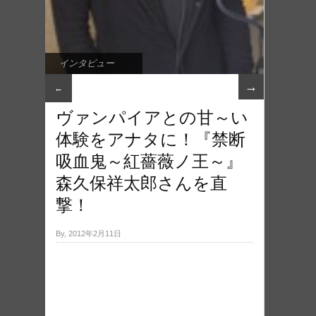
インタビュー
→
←
ヴァンパイアとの甘～い
体験をアナタに！『禁断
吸血鬼～紅薔薇ノ王～』
森久保祥太郎さんを直
撃！
By, 2012年2月11日