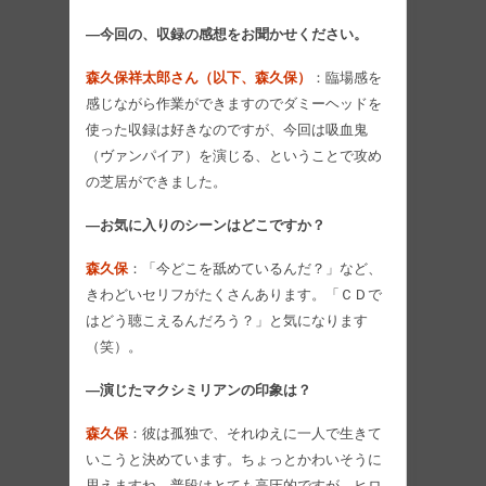
―今回の、収録の感想をお聞かせください。
森久保祥太郎さん（以下、森久保）
：臨場感を
感じながら作業ができますのでダミーヘッドを
使った収録は好きなのですが、今回は吸血鬼
（ヴァンパイア）を演じる、ということで攻め
の芝居ができました。
―お気に入りのシーンはどこですか？
森久保
：「今どこを舐めているんだ？」など、
きわどいセリフがたくさんあります。「ＣＤで
はどう聴こえるんだろう？」と気になります
（笑）。
―演じたマクシミリアンの印象は？
森久保
：彼は孤独で、それゆえに一人で生きて
いこうと決めています。ちょっとかわいそうに
思えますね。普段はとても高圧的ですが、ヒロ