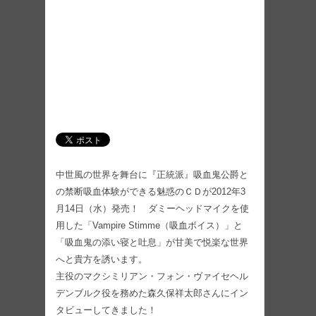
中世風の世界を舞台に『正統派』吸血鬼公爵と
の禁断吸血体験ができる魅惑のＣＤが2012年3
月14日（水）発売！ ダミーヘッドマイクを使
用した「Vampire Stimme（吸血ボイス）」と
「吸血鬼の添い寝と吐息」が甘美で悦楽な世界
へと貴方を誘います。
主役のマクシミリアン・フォン・ヴァイセヘル
デンブルク役を務めた森久保祥太郎さんにイン
タビューしてきました！