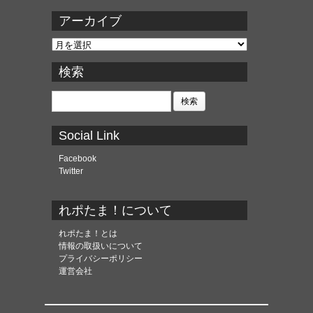
アーカイブ
ア
ー
カ
検索
イ
ブ
検
索:
Social Link
Facebook
Twitter
れポたま！について
れポたま！とは
情報の取扱いについて
プライバシーポリシー
運営会社