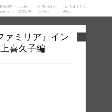
募受付中
English
お問い合わせ
れポたま！とは
esents
英訳記事
Contact
About
ファミリア』イン
→
井上喜久子編