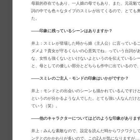
母親的存在でもあり、一人娘の母でもあり、また、元花魁
詞の中でも色々なタイプのスミレが出てくるので、とても
た。
――印象に残っているシーンはありますか？
井上：スミレが登場した時から娘（主人公）に言っている
ダメよ？貴女が守るくらいの心意気でね」っていう台詞が
な、女性も強くないといけないよというのを伝えているシ
と、母としての優しい部分とどちらも作中に出ているので
――スミレのご主人・モンドの印象はいかがですか？
井上：モンドとの出会いのシーンも描かれているんですけ
というのが分かるような人でした。とても強い人なんだけ
ていう（笑）。
――他のキャラクターについてはどのような印象がありま
井上：みんな素敵なので、設定を読んだ時からワクワクし
ンテとのかかわりが多いので、この2人が気になりますが…