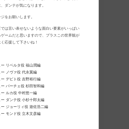
は、ダンテが気になります。
ージをお願いします。
言では言い表せないような面白い要素がいっぱい
るゲームだと思いますので、プラスこの世界観が
永く応援して下さいね！
ー リベルタ役 福山潤編
ー ノヴァ役 代永翼編
ー デビト役 吉野裕行編
ー パーチェ役 杉田智和編
ー ルカ役 中村悠一編
ー ダンテ役 小杉十郎太編
ー ジョーリィ役 遊佐浩二編
ー モンド役 立木文彦編