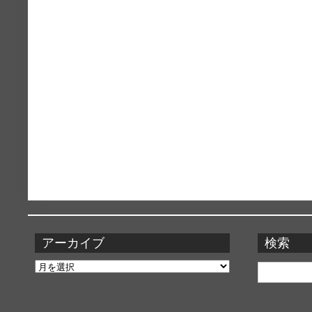
アーカイブ
検索
ア
検
ー
索:
カ
イ