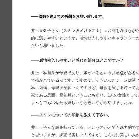
――収録を終えての感想をお願い致します。
井上喜久子さん（スミレ役／以下井上）：台詞を喋りなが
的に演じやすいというか、感情移入しやすいキャラクター
たいと思いました。
――感情移入しやすいと感じた部分はどこですか？
井上：私自身が母親であり、娘がいるという共通点がある
で描かれているんです。ですので、そういったシーンは演
私、結構、母親役が多いんですけど、母親を演じる時って
親である反面、元花魁ということもあり、1人の女性として
ょっとでも出せたら嬉しいなと思いながらやりましたね。
――スミレについての印象を教えて下さい。
井上：色々な面を持っている、というのがとても魅力的で
と思いますが、妖艶で美しい人ですが、こんなに美しい人